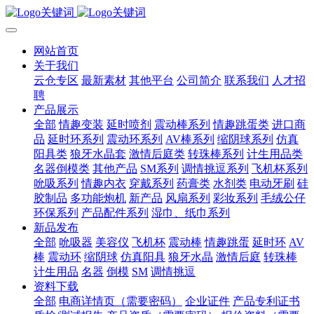
网站首页
关于我们
云仓专区
最新素材
其他平台
公司简介
联系我们
人才招
聘
产品展示
全部
情趣变装
延时喷剂
震动棒系列
情趣跳蛋类
进口商
品
延时环系列
震动环系列
AV棒系列
缩阴球系列
仿真
阳具类
狼牙水晶套
激情后庭类
转珠棒系列
计生用品类
名器倒模类
其他产品
SM系列
调情挑逗系列
飞机杯系列
吮吸系列
情趣内衣
穿戴系列
药膏类
水剂类
电动牙刷
硅
胶制品
多功能炮机
新产品
风扇系列
彩妆系列
毛绒公仔
环保系列
产品配件系列
湿巾、纸巾系列
新品发布
全部
吮吸器
美容仪
飞机杯
震动棒
情趣跳蛋
延时环
AV
棒
震动环
缩阴球
仿真阳具
狼牙水晶
激情后庭
转珠棒
计生用品
名器
倒模
SM
调情挑逗
资料下载
全部
电商详情页（需要密码）
企业证件
产品专利证书