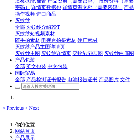
质检/测试报告
产品资质（需要密码）
报价资料（需要
密码）
详情页数据包
详情页源文档（需要密码）
产品
操作视频
进口商品
灭蚊纱
全部
灭蚊纱介绍PPT
灭蚊纱短视频素材
随手拍素材
电视台拍摄素材
硬广素材
灭蚊纱产品主图详情页
灭蚊纱主图
灭蚊纱详情页
灭蚊纱SKU图
灭蚊纱白底图
产品包装
全部
英文包装
中文包装
国际贸易
全部
产品检测证书报告
电池报告证书
产品图片
文件
<
Previous
>
Next
你的位置
网站首页
产品展示