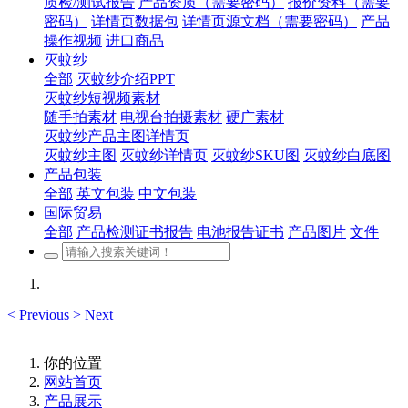
质检/测试报告
产品资质（需要密码）
报价资料（需要
密码）
详情页数据包
详情页源文档（需要密码）
产品
操作视频
进口商品
灭蚊纱
全部
灭蚊纱介绍PPT
灭蚊纱短视频素材
随手拍素材
电视台拍摄素材
硬广素材
灭蚊纱产品主图详情页
灭蚊纱主图
灭蚊纱详情页
灭蚊纱SKU图
灭蚊纱白底图
产品包装
全部
英文包装
中文包装
国际贸易
全部
产品检测证书报告
电池报告证书
产品图片
文件
<
Previous
>
Next
你的位置
网站首页
产品展示