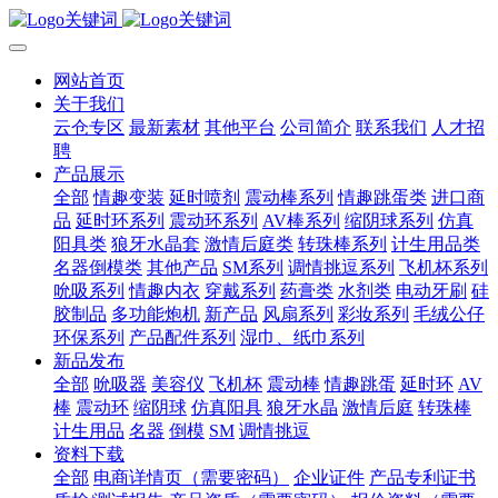
网站首页
关于我们
云仓专区
最新素材
其他平台
公司简介
联系我们
人才招
聘
产品展示
全部
情趣变装
延时喷剂
震动棒系列
情趣跳蛋类
进口商
品
延时环系列
震动环系列
AV棒系列
缩阴球系列
仿真
阳具类
狼牙水晶套
激情后庭类
转珠棒系列
计生用品类
名器倒模类
其他产品
SM系列
调情挑逗系列
飞机杯系列
吮吸系列
情趣内衣
穿戴系列
药膏类
水剂类
电动牙刷
硅
胶制品
多功能炮机
新产品
风扇系列
彩妆系列
毛绒公仔
环保系列
产品配件系列
湿巾、纸巾系列
新品发布
全部
吮吸器
美容仪
飞机杯
震动棒
情趣跳蛋
延时环
AV
棒
震动环
缩阴球
仿真阳具
狼牙水晶
激情后庭
转珠棒
计生用品
名器
倒模
SM
调情挑逗
资料下载
全部
电商详情页（需要密码）
企业证件
产品专利证书